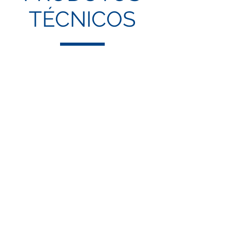
TÉCNICOS
Side Scudex
Protecção
Antigravilha