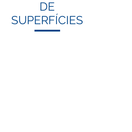
DE
SUPERFÍCIES
SISTEMAS DE PREPARAÇÃO DE
PINTURA
Copo de Mistura de Tinta
+
Tampa